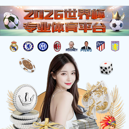
Global
CN
EN
首页
+
走进开云足球
+
新闻中心
+
工艺技术
+
设备制造
+
工程项目
+
联系开云足球
语言版本：
中文版
English