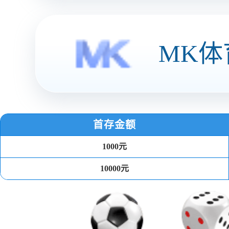
员工要主动学习制度内容，将制度要求融入
强化监督，奖惩并举：
明确由常务副总统筹、综合部定期检查
予评优或专项奖金奖励；对违规行为绝不姑
保制度成为带电的“高压线”。
开放包容，动态完善：
制度并非一成不变，鼓励员工在实际工
负责人或综合部建言献策。以此推动制度持
适配工作开展需求。