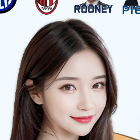
团举行2026年管理制度宣贯培训会
力
制度
先行
理制度宣贯培训会