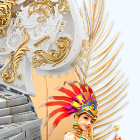
半年度PBC述职大会
2026-06-26
项目新进展 | 在非洲高山之国——莱索托，开云足球
环保集团守护每一滴安心之水
2026-06-12
项目新进展 | 赋能水环境升级，开云足球环保集团助
力湖口县污水处理厂扩容工程建设
2026-05-28
拥抱非洲蓝海 | 开云足球环保集团亮相“宜兴——非
洲（肯尼亚）”市场开拓交流会